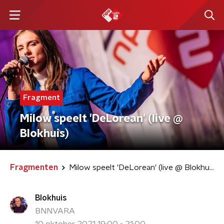
Fragment
Milow speelt 'DeLorean' (live @
Blokhuis)
Fragmenten
Milow speelt 'DeLorean' (live @ Blokhuis)
Blokhuis
BNNVARA