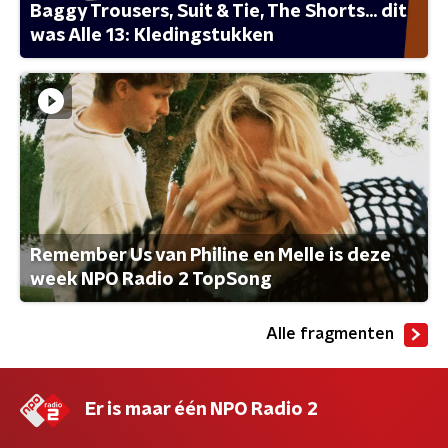
Baggy Trousers, Suit & Tie, The Shorts... dit
was Alle 13: Kledingstukken
Remember Us van Philine en Melle is deze
week NPO Radio 2 TopSong
Alle fragmenten
Er is maar één NPO Radio 2