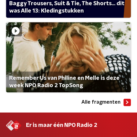
Baggy Trousers, Suit & Tie, The Shorts... dit
was Alle 13: Kledingstukken
Remember Us van Philine en Melle is deze
week NPO Radio 2 TopSong
Alle fragmenten
Er is maar één NPO Radio 2