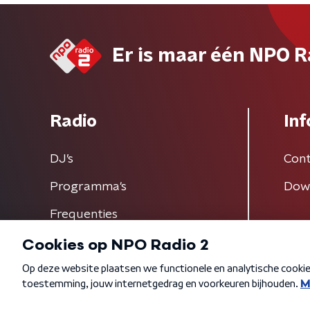
Er is maar één NPO R
Radio
Inf
DJ’s
Cont
Programma's
Dow
Frequenties
Algemene voorwaarden
Privacybeleid