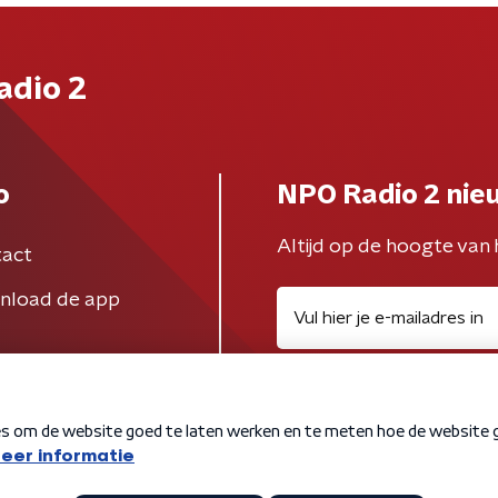
adio 2
o
NPO Radio 2 nie
Altijd op de hoogte van 
act
nload de app