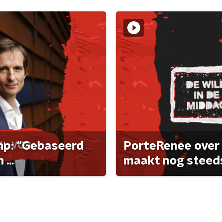
ump: "Gebaseerd
PorteRenee over 
...
maakt nog steeds