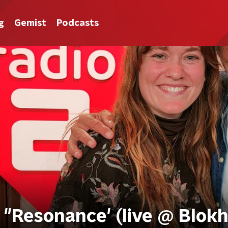
g
Gemist
Podcasts
 "Resonance' (live @ Blokh