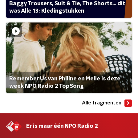
Baggy Trousers, Suit & Tie, The Shorts... dit
was Alle 13: Kledingstukken
Remember Us van Philine en Melle is deze
week NPO Radio 2 TopSong
Alle fragmenten
Er is maar één NPO Radio 2