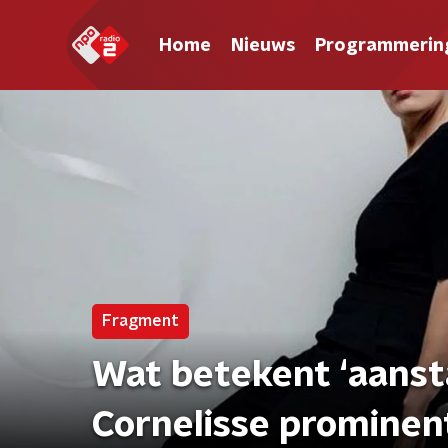
Home
Nieuws
Programmerin
Fragment
Wat betekent ‘aansta
Cornelisse prominen