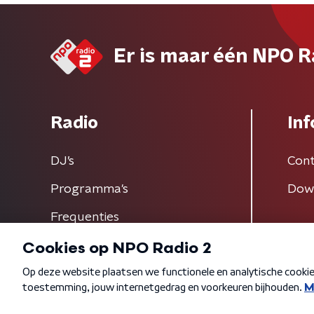
Er is maar één NPO R
Radio
Inf
DJ’s
Cont
Programma's
Dow
Frequenties
Algemene voorwaarden
Privacybeleid