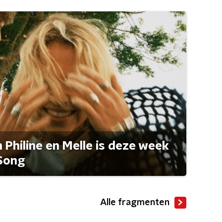
Philine en Melle is deze week
Song
Alle fragmenten