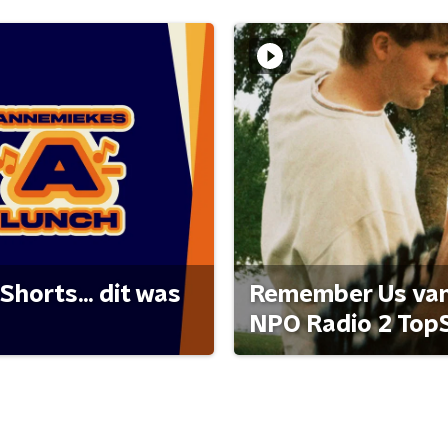
Shorts... dit was
Remember Us van 
NPO Radio 2 Top