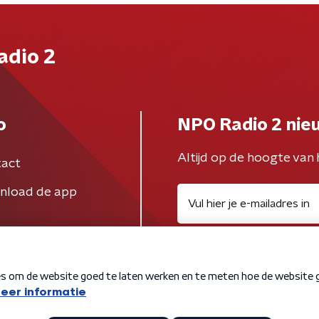
adio 2
o
NPO Radio 2 nie
Altijd op de hoogte van 
act
nload de app