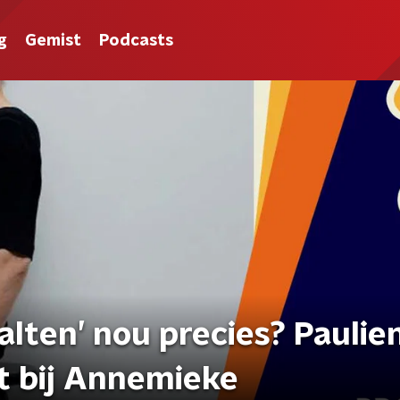
g
Gemist
Podcasts
lten’ nou precies? Paulie
t bij Annemieke