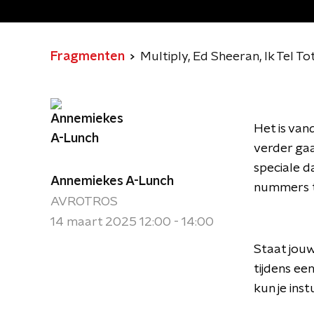
Fragmenten
Multiply, Ed Sheeran, Ik Tel To
Het is vand
verder gaa
speciale d
Annemiekes A-Lunch
nummers t
AVROTROS
14 maart 2025 12:00 - 14:00
Staat jouw
tijdens ee
kun je ins