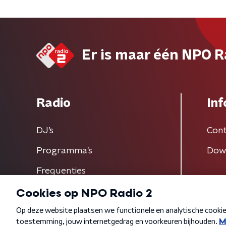
Er is maar één NPO R
Radio
Inf
DJ’s
Cont
Programma's
Dow
Frequenties