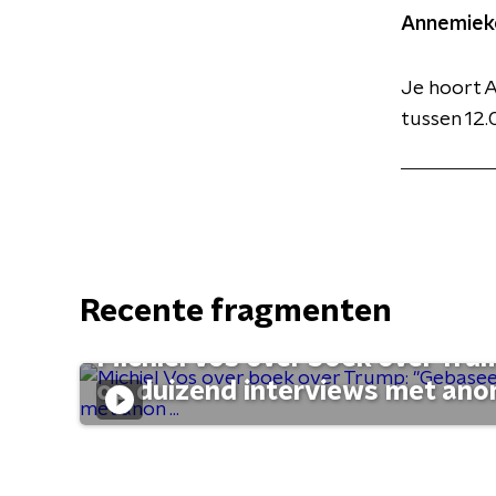
Annemiek
Je hoort 
tussen 12.
Recente fragmenten
Michiel Vos over boek over Tr
op duizend interviews met anon 