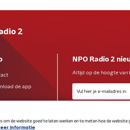
adio 2
o
NPO Radio 2 nie
Altijd op de hoogte van 
act
nload de app