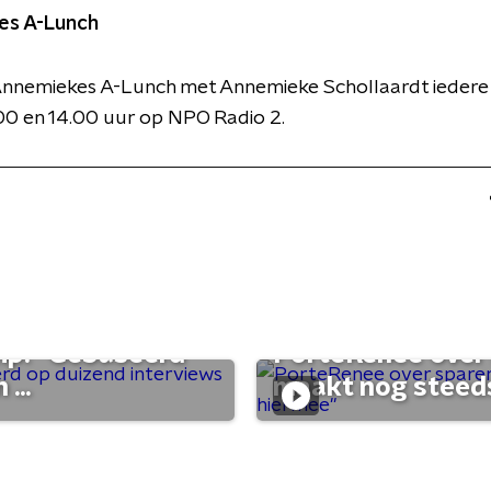
es A-Lunch
Annemiekes A-Lunch met Annemieke Schollaardt ieder
00 en 14.00 uur op NPO Radio 2.
ump: "Gebaseerd
PorteRenee over 
...
maakt nog steeds