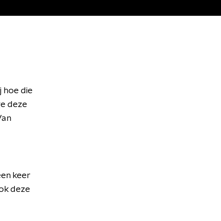
j hoe die
ge deze
Van
een keer
Ook deze