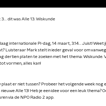
t 3… dit was Alle 13: Wiskunde
aag internationale Pi-dag, 14 maart, 3.14… Juist! Weet ji
t? Luisteraar Mark stelt in ieder geval voor om vanwe
ag dertien platen te zoeken met het thema: Wiskunde. 
ot vormen, alles kan!
 plaat er niet tussen? Probeer het volgende week nog 
n nieuwe Alle 13! Heb je een idee voor een leuk thema? 
turen via de NPO Radio 2 app.