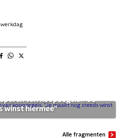
e werkdag
sparen van koopzegels: "Je
 winst hiermee"
Alle fragmenten