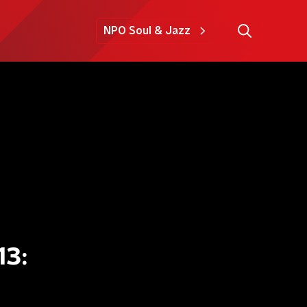
NPO Soul & Jazz
13: