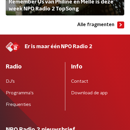
Remember Us van Philine en Melle is deze
week NPO Radio 2 TopSong
Alle fragmenten
Er is maar één NPO Radio 2
Radio
Info
DJ’s
Contact
Programma's
Download de app
Frequenties
NPO Radio 2 nieuwsbrief