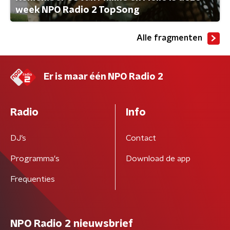
week NPO Radio 2 TopSong
Alle fragmenten
Er is maar één NPO Radio 2
Radio
Info
DJ’s
Contact
Programma's
Download de app
Frequenties
NPO Radio 2 nieuwsbrief