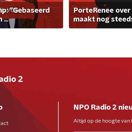
ump: "Gebaseerd
PorteRenee over 
...
maakt nog steeds
adio 2
o
NPO Radio 2 nie
Altijd op de hoogte van 
act