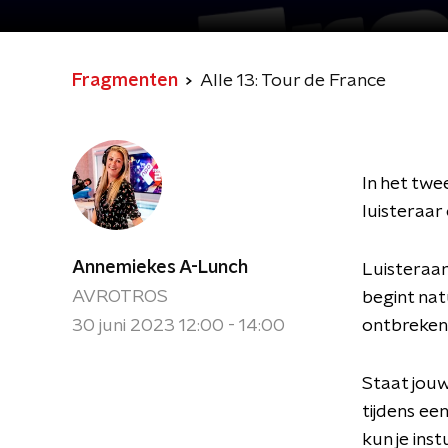
Fragmenten
Alle 13: Tour de France
In het tw
luisteraar
Annemiekes A-Lunch
Luisteraa
AVROTROS
begint natu
30 juni 2023 12:00 - 14:00
ontbreken. 
Staat jouw
tijdens ee
kun je ins