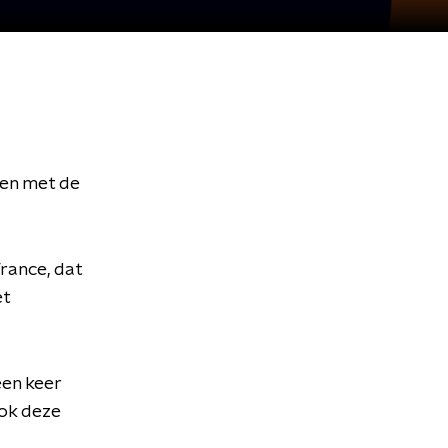
men met de
rance, dat
et
een keer
Ook deze