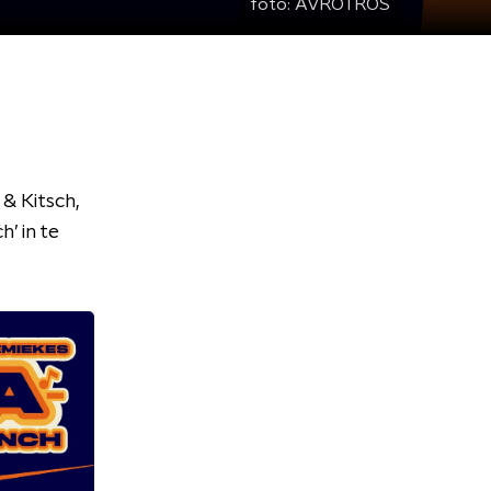
foto:
AVROTROS
& Kitsch,
’ in te