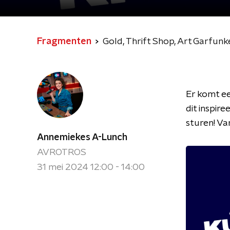
Fragmenten
Gold, Thrift Shop, Art Garfunke
Er komt ee
dit inspire
sturen! Va
Annemiekes A-Lunch
AVROTROS
31 mei 2024 12:00 - 14:00