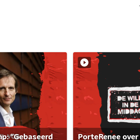
ump: "Gebaseerd
PorteRenee over 