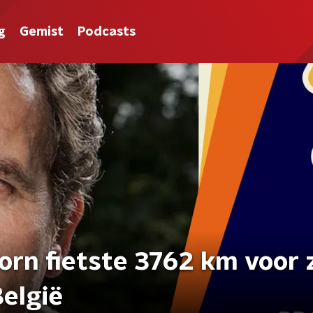
g
Gemist
Podcasts
oorn fietste 3762 km voor z
elgië