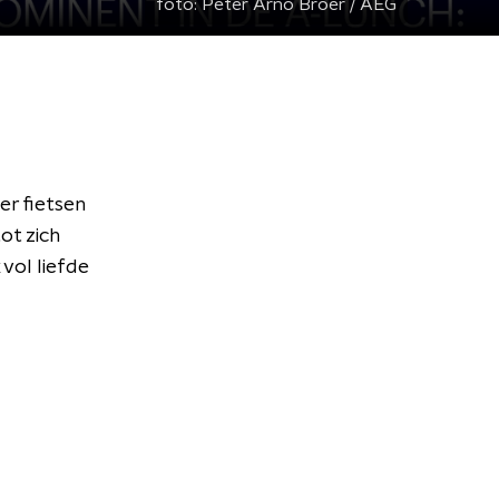
foto:
Peter Arno Broer / AEG
er fietsen
tot zich
vol liefde