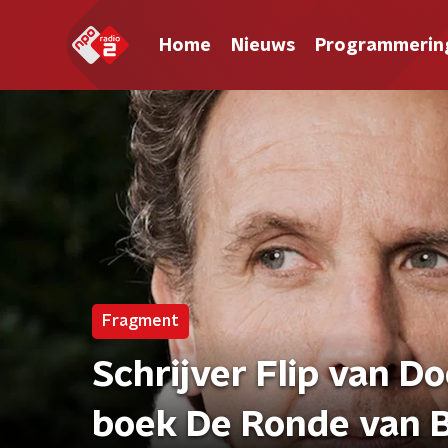
Home
Nieuws
Programmerin
Fragment
Schrijver Flip van D
boek De Ronde van B