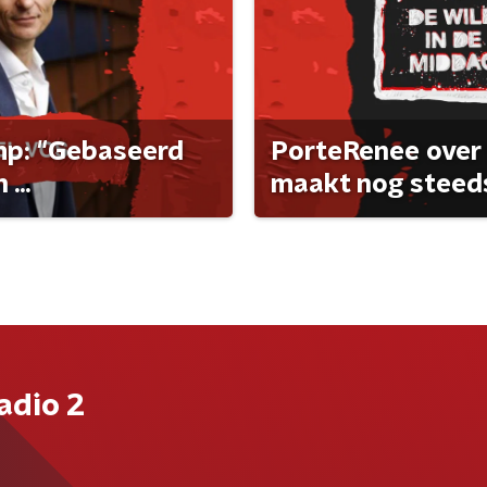
ump: "Gebaseerd
PorteRenee over 
...
maakt nog steeds
adio 2