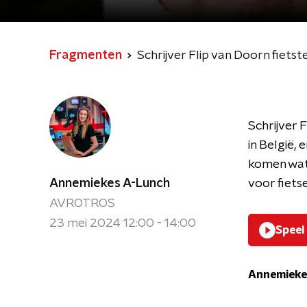
Fragmenten
Schrijver Flip van Doorn fiets
Schrijver 
in België, 
komen wat 
Annemiekes A-Lunch
voor fiets
AVROTROS
23 mei 2024 12:00 - 14:00
Speel
Annemieke