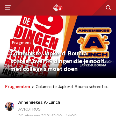
Fragment
Columniste Japke-d. Bouma
schreef over 19 dingen die je nooit
met collega’s moet doen
Fragmenten
Columniste Japke-d. Bouma schreef over 19 dingen die je nooit met collega’s moet doen
Annemiekes A-Lunch
AVROTROS