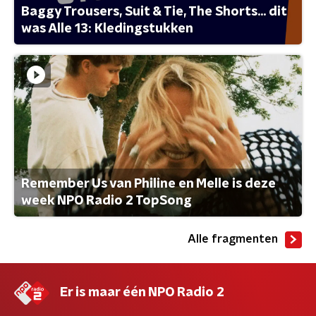
Baggy Trousers, Suit & Tie, The Shorts... dit
was Alle 13: Kledingstukken
Remember Us van Philine en Melle is deze
week NPO Radio 2 TopSong
Alle fragmenten
Er is maar één NPO Radio 2