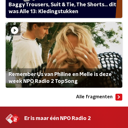
Baggy Trousers, Suit & Tie, The Shorts... dit
was Alle 13: Kledingstukken
Remember Us van Philine en Melle is deze
week NPO Radio 2 TopSong
Alle fragmenten
Er is maar één NPO Radio 2