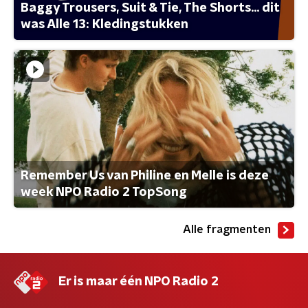
Baggy Trousers, Suit & Tie, The Shorts... dit
was Alle 13: Kledingstukken
Remember Us van Philine en Melle is deze
week NPO Radio 2 TopSong
Alle fragmenten
Er is maar één NPO Radio 2