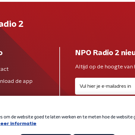
adio 2
o
NPO Radio 2 nie
Altijd op de hoogte van 
act
nload de app