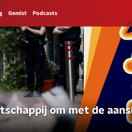
g
Gemist
Podcasts
atschappij om met de aans
?