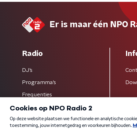
Er is maar één NPO R
Radio
Inf
DJ’s
Cont
Programma's
Dow
Frequenties
Algemene voorwaarden
Privacybeleid