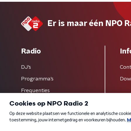
Er is maar één NPO R
Radio
Inf
DJ’s
Cont
Programma's
Dow
Frequenties
Algemene voorwaarden
Privacybeleid