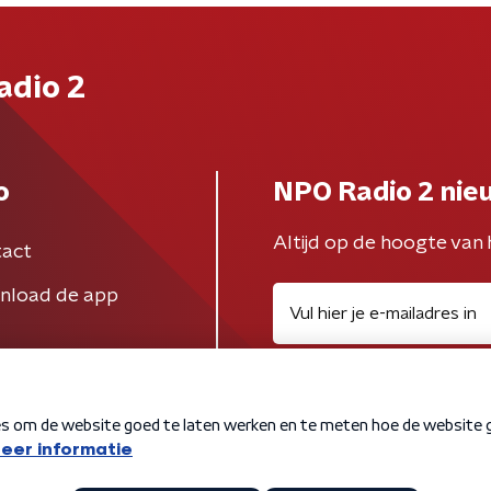
adio 2
o
NPO Radio 2 nie
Altijd op de hoogte van 
act
nload de app