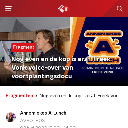
Fragment
Nog even en de kop is eraf: Freek
Vonk voice-over van
voortplantingsdocu
Fragmenten
Nog even en de kop is eraf: Freek Vonk voice-over van voortplantingsdocu
Annemiekes A-Lunch
AVROTROS