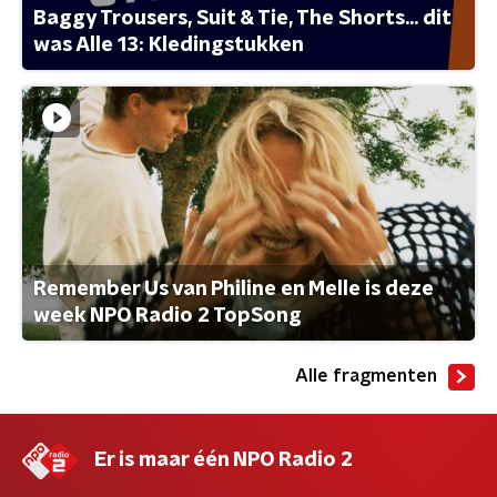
Baggy Trousers, Suit & Tie, The Shorts... dit
was Alle 13: Kledingstukken
Remember Us van Philine en Melle is deze
week NPO Radio 2 TopSong
Alle fragmenten
Er is maar één NPO Radio 2