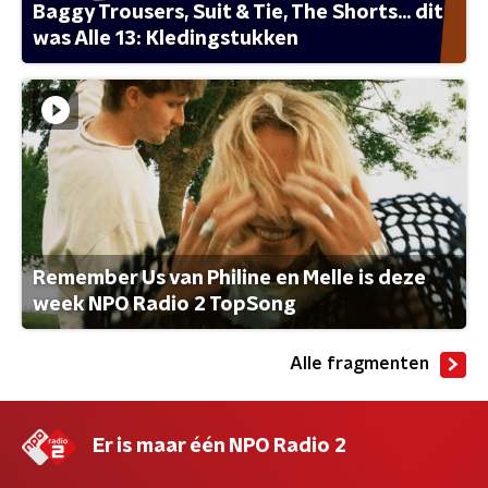
Baggy Trousers, Suit & Tie, The Shorts... dit
was Alle 13: Kledingstukken
Remember Us van Philine en Melle is deze
week NPO Radio 2 TopSong
Alle fragmenten
Er is maar één NPO Radio 2