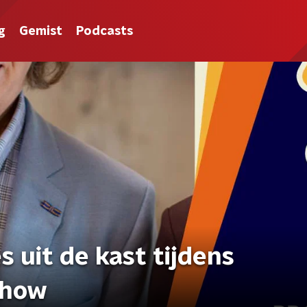
g
Gemist
Podcasts
s uit de kast tijdens
show