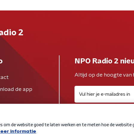
adio 2
o
NPO Radio 2 nie
Altijd op de hoogte van 
act
nload de app