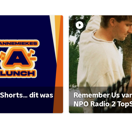
Shorts... dit was
Remember Us van 
NPO Radio 2 Top