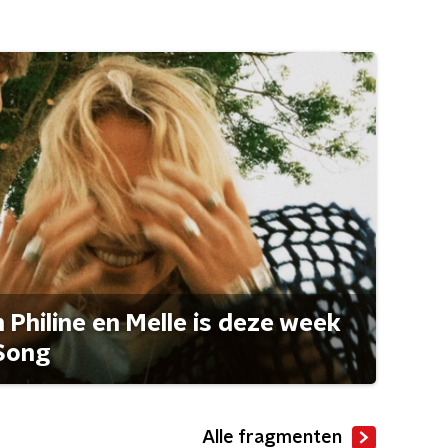
Philine en Melle is deze week
Song
Alle fragmenten