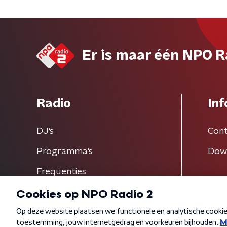
Er is maar één NPO R
Radio
Inf
DJ’s
Cont
Programma's
Dow
Frequenties