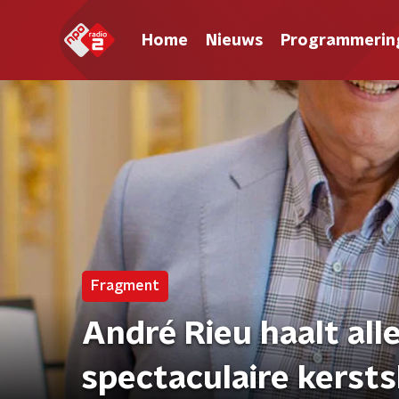
Home
Nieuws
Programmerin
Fragment
André Rieu haalt alle
spectaculaire kerst