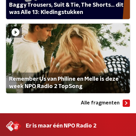
Baggy Trousers, Suit & Tie, The Shorts... dit
was Alle 13: Kledingstukken
Remember Us van Philine en Melle is deze
week NPO Radio 2 TopSong
Alle fragmenten
Er is maar één NPO Radio 2