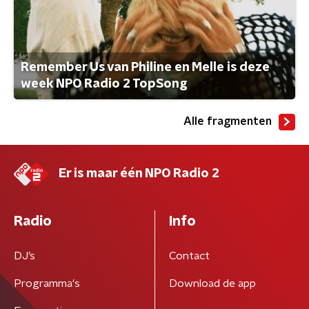
Remember Us van Philine en Melle is deze
week NPO Radio 2 TopSong
Alle fragmenten
Er is maar één NPO Radio 2
Radio
Info
DJ’s
Contact
Programma's
Download de app