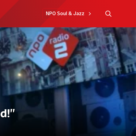
NPO Soul & Jazz
!’’