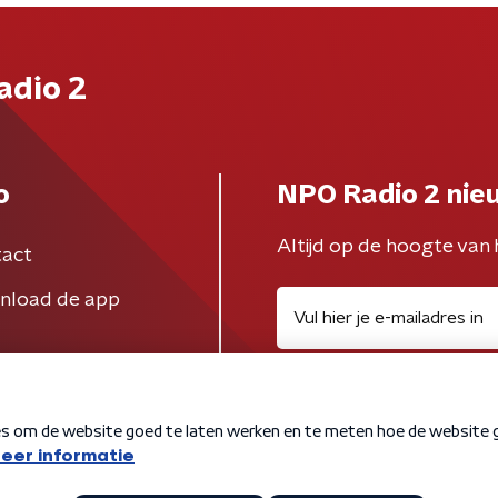
adio 2
o
NPO Radio 2 nie
Altijd op de hoogte van 
act
nload de app