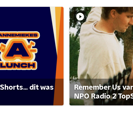
Shorts... dit was
Remember Us van 
NPO Radio 2 Top