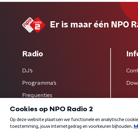
Er is maar één NPO R
Radio
Inf
DJ’s
Cont
Programma's
Dow
Frequenties
Algemene voorwaarden
Privacybeleid