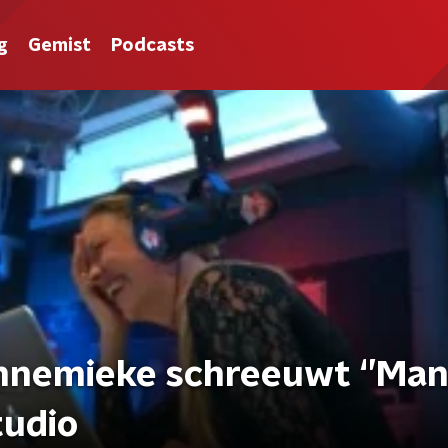
g
Gemist
Podcasts
nnemieke schreeuwt ‘’Mand
tudio