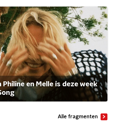
Philine en Melle is deze week
Song
Alle fragmenten