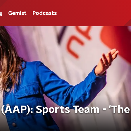
g
Gemist
Podcasts
(AAP): Sports Team - 'The