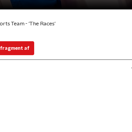
rts Team - 'The Races'
 fragment af