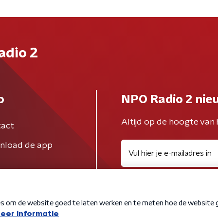
adio 2
o
NPO Radio 2 nie
Altijd op de hoogte van 
act
nload de app