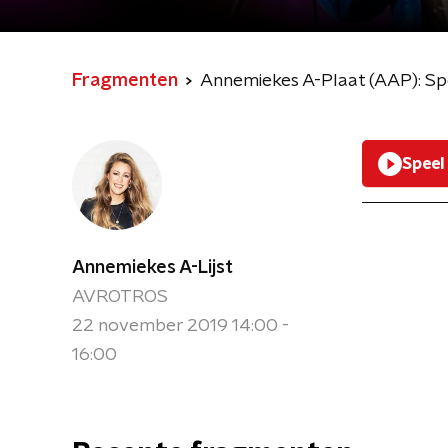
Fragmenten
Annemiekes A-Plaat (AAP): Spo
Speel
Annemiekes A-Lijst
AVROTROS
22 november 2019 14:00 -
16:00