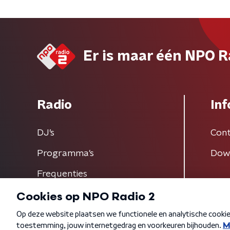
Er is maar één NPO R
Radio
Inf
DJ’s
Cont
Programma's
Dow
Frequenties