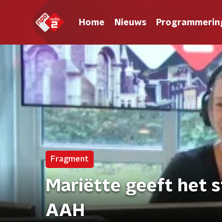
Home
Nieuws
Programmerin
Fragment
Mariëtte geeft het s
AAH