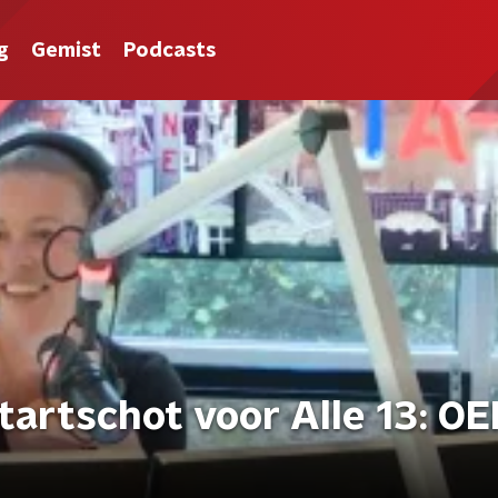
g
Gemist
Podcasts
tartschot voor Alle 13: O