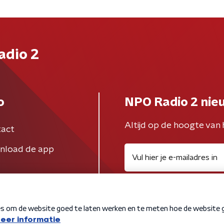
adio 2
o
NPO Radio 2 nie
Altijd op de hoogte van 
act
nload de app