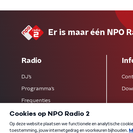
Er is maar één NPO R
Radio
Inf
DJ’s
Cont
Programma's
Dow
Frequenties