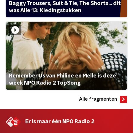
Baggy Trousers, Suit & Tie, The Shorts... dit
was Alle 13: Kledingstukken
Remember Us van Philine en Melle is deze
week NPO Radio 2 TopSong
Alle fragmenten
Er is maar één NPO Radio 2