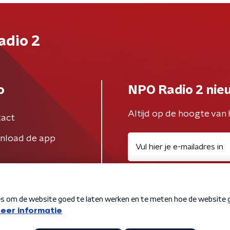
adio 2
o
NPO Radio 2 nie
Altijd op de hoogte van 
act
nload de app