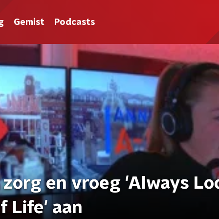
g
Gemist
Podcasts
 zorg en vroeg 'Always Lo
 Life' aan