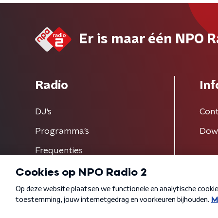
Er is maar één NPO R
Radio
Inf
DJ’s
Cont
Programma's
Dow
Frequenties
Algemene voorwaarden
Privacybeleid