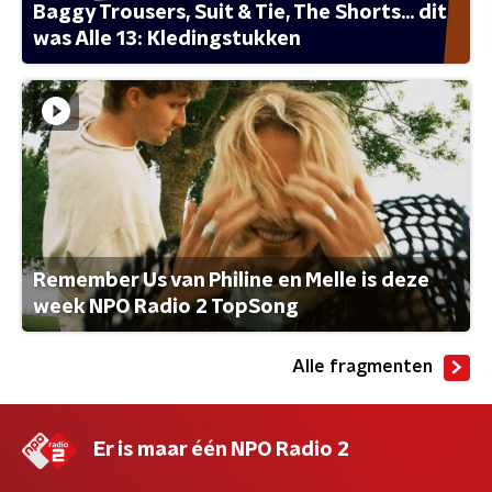
Baggy Trousers, Suit & Tie, The Shorts... dit
was Alle 13: Kledingstukken
Remember Us van Philine en Melle is deze
week NPO Radio 2 TopSong
Alle fragmenten
Er is maar één NPO Radio 2