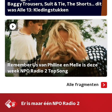
Baggy Trousers, Suit & Tie, The Shorts... dit
was Alle 13: Kledingstukken
Remember Us van Philine en Melle is deze
week NPO Radio 2 TopSong
Alle fragmenten
Er is maar één NPO Radio 2