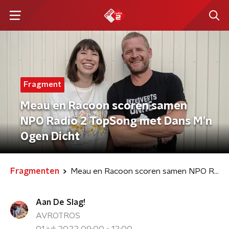
Fragment
Meau en Racoon scoren samen
NPO Radio 2 TopSong met Dans M'n
Ogen Dicht
Fragmenten
Meau en Racoon scoren samen NPO Radio 2 TopSong met Dans M'n Ogen Dicht
Aan De Slag!
AVROTROS