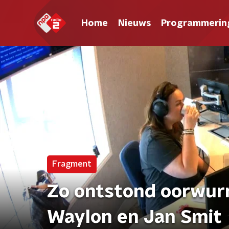
Home
Nieuws
Programmerin
Fragment
Zo ontstond oorwurm
Waylon en Jan Smit