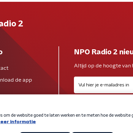
adio 2
o
NPO Radio 2 nie
Altijd op de hoogte van 
act
nload de app