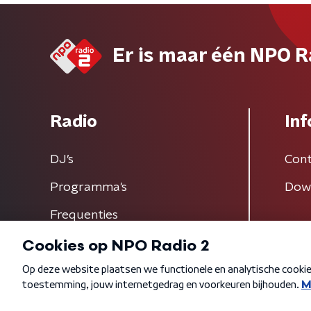
Er is maar één NPO R
Radio
Inf
DJ’s
Cont
Programma's
Dow
Frequenties
Algemene voorwaarden
Privacybeleid