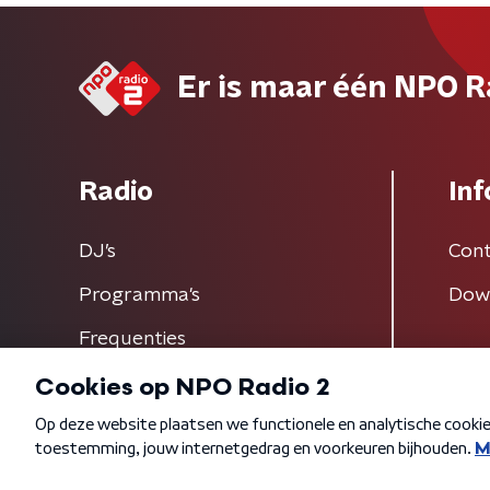
Er is maar één NPO R
Radio
Inf
DJ’s
Cont
Programma's
Dow
Frequenties
Algemene voorwaarden
Privacybeleid