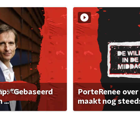
ump: "Gebaseerd
PorteRenee over 
...
maakt nog steeds