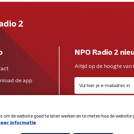
adio 2
o
NPO Radio 2 nie
Altijd op de hoogte van 
act
nload de app