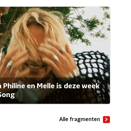
Philine en Melle is deze week
Song
Alle fragmenten