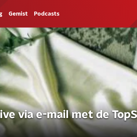
g
Gemist
Podcasts
live via e-mail met de Top