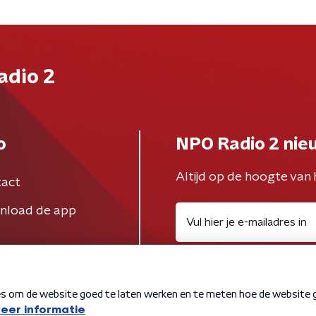
adio 2
o
NPO Radio 2 nie
Altijd op de hoogte van 
act
nload de app