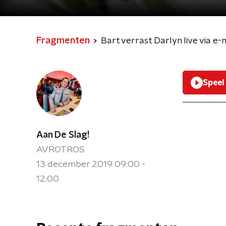
Fragmenten
Bart verrast Darlyn live via e
Speel
Aan De Slag!
AVROTROS
13 december 2019 09:00 -
12:00