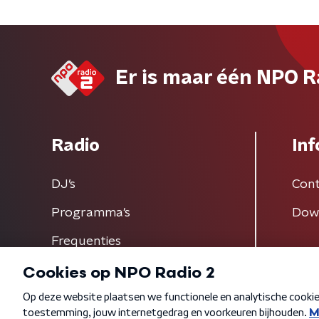
Er is maar één NPO R
Radio
Inf
DJ’s
Cont
Programma's
Dow
Frequenties