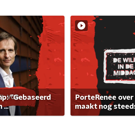
ump: "Gebaseerd
PorteRenee over 
...
maakt nog steeds