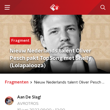
Fragment
Nieuw Nederlands talent Oliver
Pesch pakt TopSong met Shelly
(Lolapalooza)
Fragmenten
Nieuw Nederlands talent Oliver Pesch pakt TopSong met Shelly (Lolapalooza)
Aan De Slag!
AVROTROS