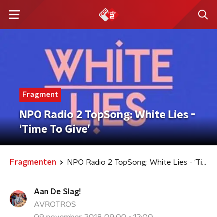
Fragment
NPO Radio 2 TopSong: White Lies -
‘Time To Give’
Fragmenten
NPO Radio 2 TopSong: White Lies - ‘Time To Give’
Aan De Slag!
AVROTROS