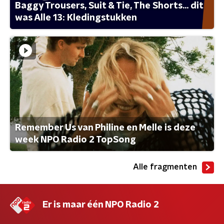
Baggy Trousers, Suit & Tie, The Shorts... dit
was Alle 13: Kledingstukken
Remember Us van Philine en Melle is deze
week NPO Radio 2 TopSong
Alle fragmenten
Er is maar één NPO Radio 2