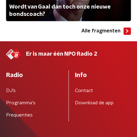
Wordt van Gaal dan toch onze nieuwe
bondscoach?
Alle fragmenten
Er is maar één NPO Radio 2
Radio
Info
DJ’s
Contact
Programma's
Download de app
Frequenties