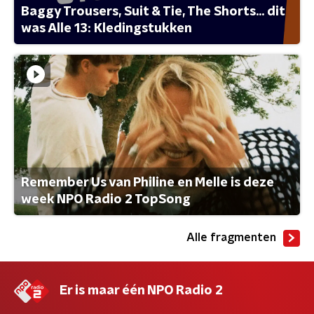
Baggy Trousers, Suit & Tie, The Shorts... dit
was Alle 13: Kledingstukken
Remember Us van Philine en Melle is deze
week NPO Radio 2 TopSong
Alle fragmenten
Er is maar één NPO Radio 2