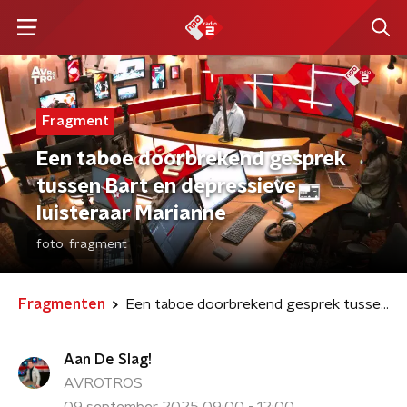
Fragment
Een taboe doorbrekend gesprek
tussen Bart en depressieve
luisteraar Marianne
foto:
fragment
Fragmenten
Een taboe doorbrekend gesprek tussen Bart en depressieve luisteraar Marianne
Aan De Slag!
AVROTROS