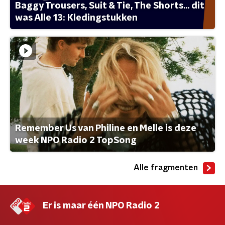
Baggy Trousers, Suit & Tie, The Shorts... dit
was Alle 13: Kledingstukken
Remember Us van Philine en Melle is deze
week NPO Radio 2 TopSong
Alle fragmenten
Er is maar één NPO Radio 2