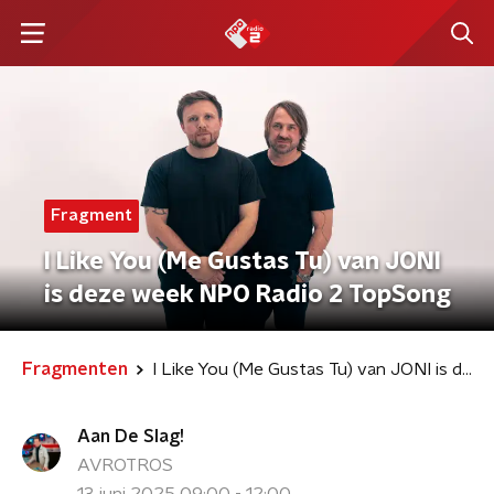
Fragment
I Like You (Me Gustas Tu) van JONI
is deze week NPO Radio 2 TopSong
Fragmenten
I Like You (Me Gustas Tu) van JONI is deze week NPO Radio 2 TopSong
Aan De Slag!
AVROTROS