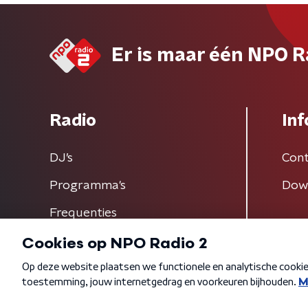
Er is maar één NPO R
Radio
Inf
DJ’s
Cont
Programma's
Dow
Frequenties
Algemene voorwaarden
Privacybeleid