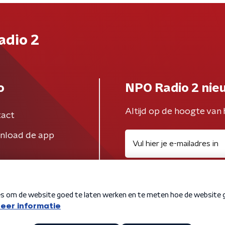
adio 2
o
NPO Radio 2 nie
Altijd op de hoogte van 
act
nload de app