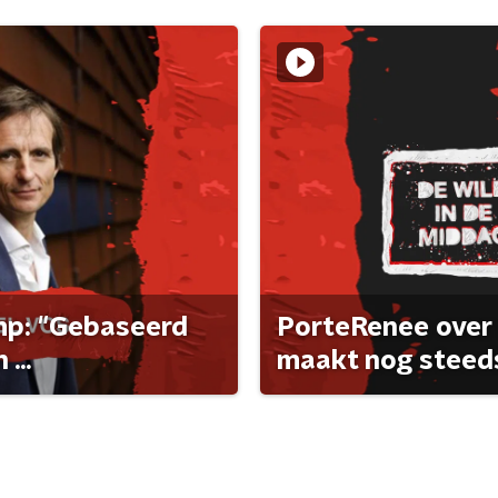
ump: "Gebaseerd
PorteRenee over 
...
maakt nog steeds