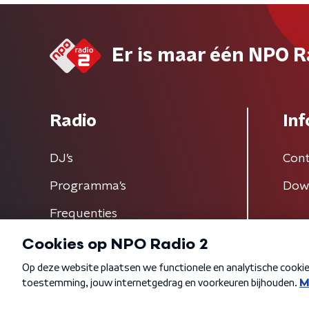
Er is maar één NPO R
Radio
Inf
DJ’s
Cont
Programma's
Dow
Frequenties
Algemene voorwaarden
Privacybeleid