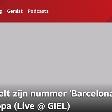
g
Gemist
Podcasts
lt zijn nummer 'Barcelona
opa (Live @ GIEL)