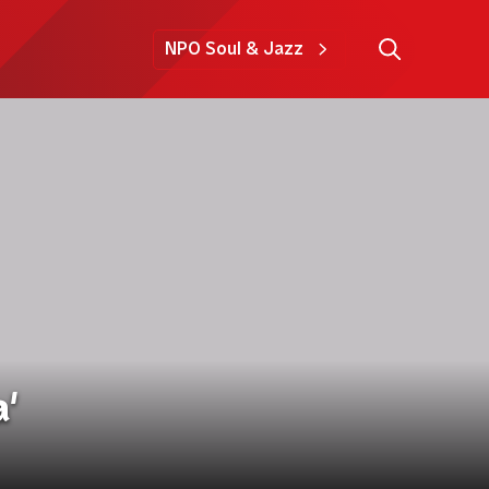
NPO Soul & Jazz
'