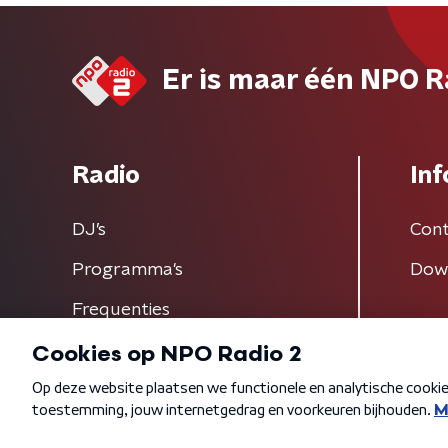
Er is maar één NPO R
Radio
Inf
DJ’s
Cont
Programma's
Dow
Frequenties
Algemene voorwaarden
Privacybeleid