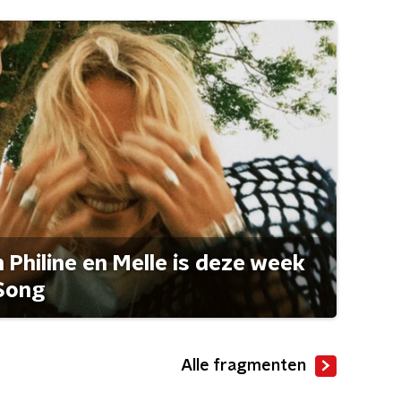
Philine en Melle is deze week
Song
Alle fragmenten