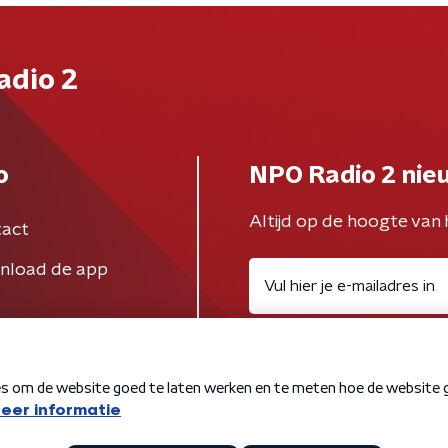
adio 2
o
NPO Radio 2 nie
Altijd op de hoogte van 
act
nload de app