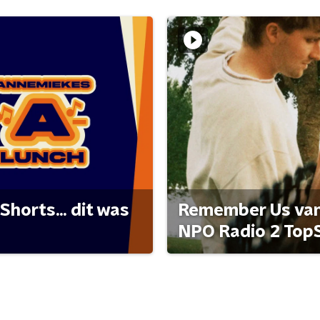
Shorts... dit was
Remember Us van 
NPO Radio 2 Top