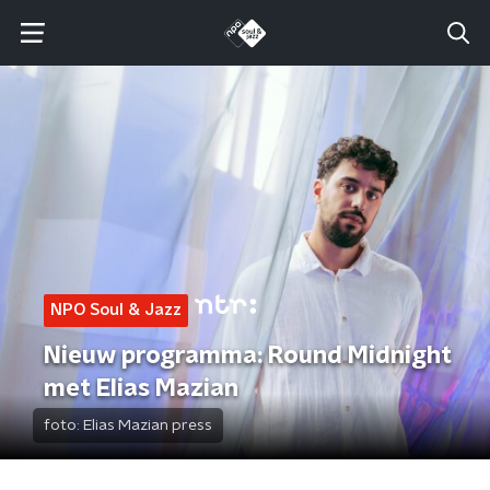
NPO Soul & Jazz
Nieuw programma: Round Midnight
met Elias Mazian
foto:
Elias Mazian press