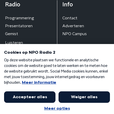
Radio
Info
Programmering
Contact
Presentatoren
Adverteren
Gemist
NPO Campus
Luisteren
Algemene voorwaarden
Privacybeleid
Cookiebeleid