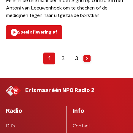
Eens in de drie maanden moet Sigrid op controle in het
Antoni van Leeuwenhoek om te checken of de
medicijnen tegen haar uitgezaaide borstkan ...
Speel aflevering af
1
2
3
Er is maar één NPO Radio 2
Radio
Info
DJ’s
Contact