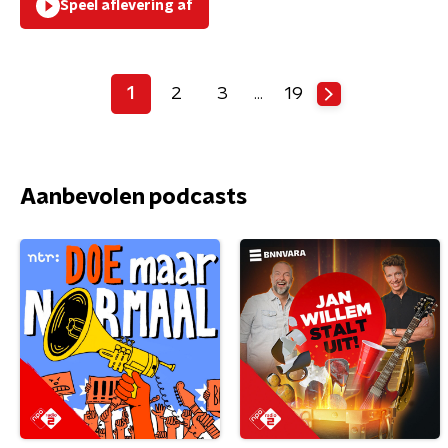
Speel aflevering af
1
2
3
19
…
Aanbevolen podcasts