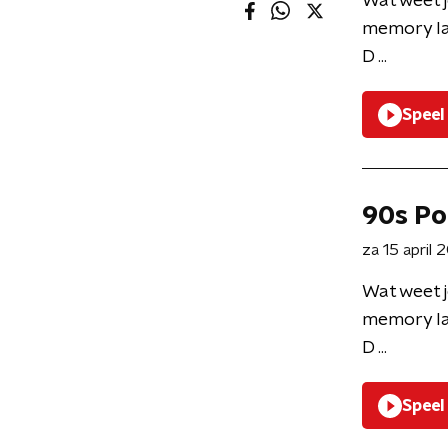
Wat weet j
memory la
D ...
Speel
90s Po
za 15 april
Wat weet j
memory la
D ...
Speel