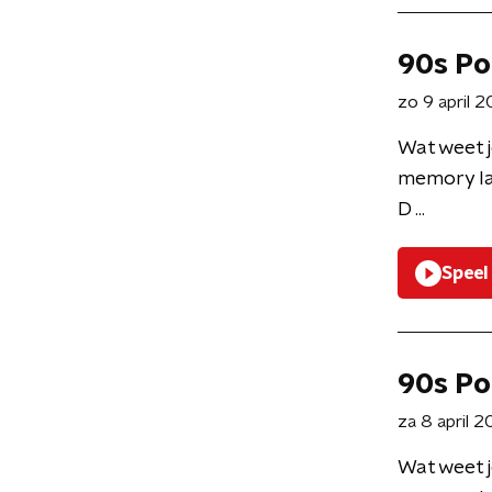
90s Po
zo 9 april 
Wat weet j
memory la
D ...
Speel
90s Po
za 8 april 
Wat weet j