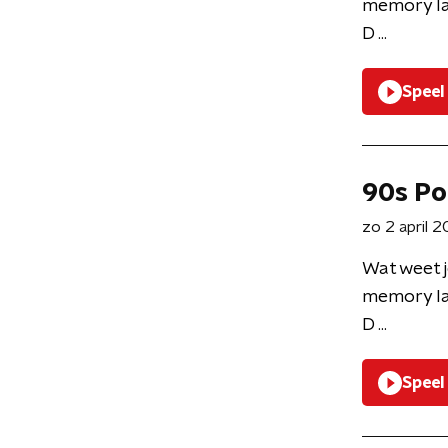
memory la
D ...
Speel
90s Po
zo 2 april 
Wat weet j
memory la
D ...
Speel