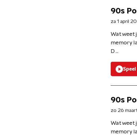
90s Po
za 1 april 2
Wat weet j
memory la
D ...
Speel
90s Po
zo 26 maar
Wat weet j
memory la