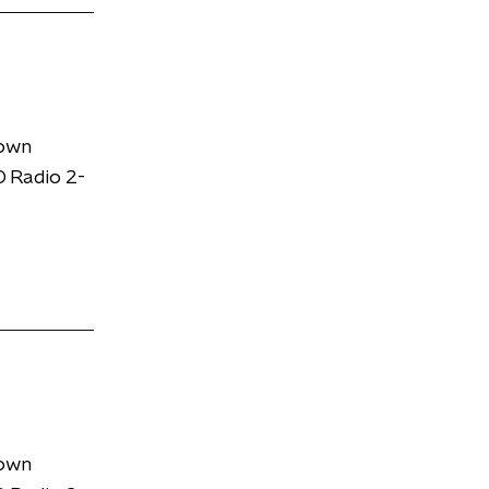
down
 Radio 2-
down