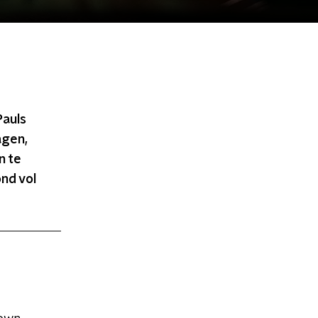
Pauls
agen,
n te
ond vol