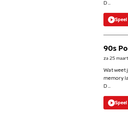
D ...
Speel
90s Po
za 25 maar
Wat weet j
memory la
D ...
Speel