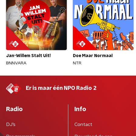
Jan-Willem Stalt Uit!
Doe Maar Normaal
BNNVARA
NTR
Er is maar één NPO Radio 2
Radio
Info
DJ’s
Contact