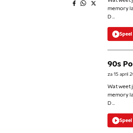
Wat weet j
memory la
D ...
Speel
90s Po
za 15 april
Wat weet j
memory la
D ...
Speel