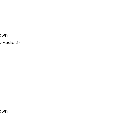
down
 Radio 2-
down