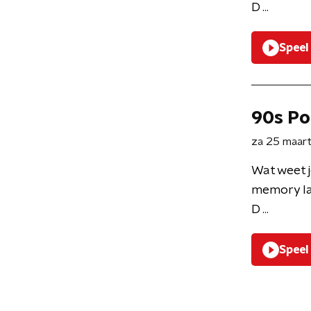
D ...
Speel
90s Po
za 25 maar
Wat weet j
memory la
D ...
Speel