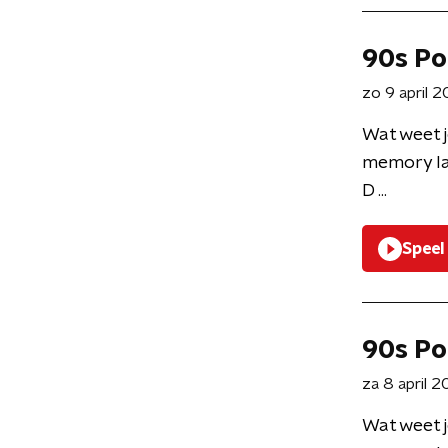
90s Po
zo 9 april 
Wat weet j
memory la
D ...
Speel
90s Po
za 8 april 
Wat weet j