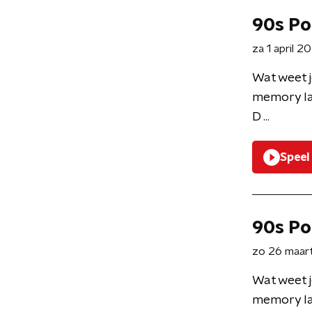
90s Po
za 1 april 2
Wat weet j
memory la
D ...
Speel
90s Po
zo 26 maar
Wat weet j
memory la