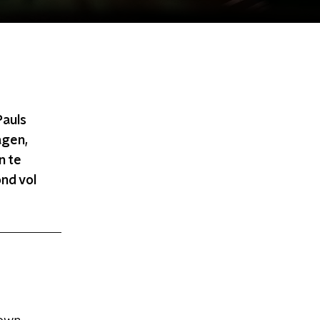
Pauls
agen,
n te
ond vol