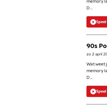
memory la
D ...
Speel
90s Po
zo 2 april 
Wat weet j
memory la
D ...
Speel